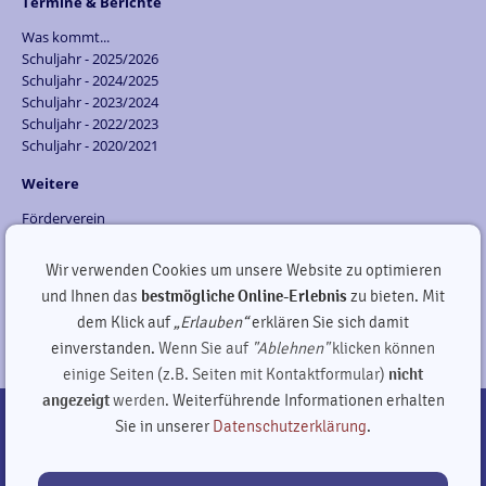
Termine & Berichte
Was kommt...
Schuljahr - 2025/2026
Schuljahr - 2024/2025
Schuljahr - 2023/2024
Schuljahr - 2022/2023
Schuljahr - 2020/2021
Weitere
Förderverein
Ganztagsbereich
Wir verwenden Cookies um unsere Website zu optimieren
copyright by GutsMuths-Grundschule 2013-2026
und Ihnen das
bestmögliche Online-Erlebnis
zu bieten. Mit
dem Klick auf
„Erlauben“
erklären Sie sich damit
030 2408386
GutsMuths-Grundschule Berlin Mitte |
Singerstraße 8, 10179 Berlin
einverstanden.
Wenn Sie auf
"Ablehnen"
klicken können
einige Seiten (z.B. Seiten mit Kontaktformular)
nicht
angezeigt
werden.
Weiterführende Informationen erhalten
Sie in unserer
Datenschutzerklärung
.