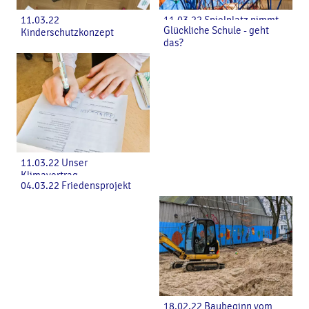
11.03.22
11.03.22 Spielplatz nimmt
Glückliche Schule - geht
Kinderschutzkonzept
Form an
das?
11.03.22 Unser
Klimavertrag
04.03.22 Friedensprojekt
18.02.22 Baubeginn vom