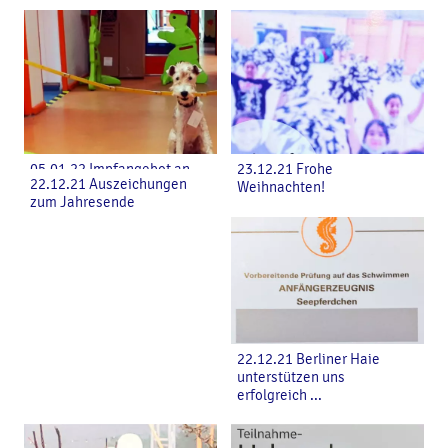
05.01.22 Impfangebot an
23.12.21 Frohe
22.12.21 Auszeichungen
Schulen
Weihnachten!
zum Jahresende
22.12.21 Berliner Haie
unterstützen uns
erfolgreich ...