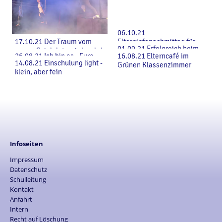
06.10.21
17.10.21 Der Traum vom
Elterninfonachmittag für
29.10.21 Zirkusprojekt 8.0
01.09.21 Erfolgreich beim
neuen Spielplatz wird wahr!
Klasse 1
26.08.21 Ich bin es - Eure
16.08.21 Elterncafé im
22.09.21 Tag der offenen Tür
Deutschen Sportabzeichen
14.08.21 Einschulung light -
Schule!
Grünen Klassenzimmer
klein, aber fein
Infoseiten
Impressum
Datenschutz
Schulleitung
Kontakt
Anfahrt
Intern
Recht auf Löschung