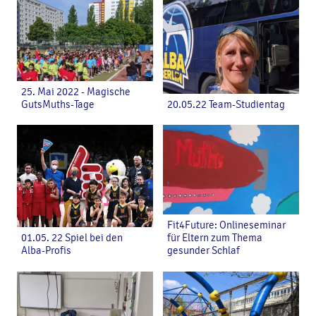
25. Mai 2022 - Magische
GutsMuths-Tage
20.05.22 Team-Studientag
Fit4Future: Onlineseminar
01.05. 22 Spiel bei den
für Eltern zum Thema
Alba-Profis
gesunder Schlaf