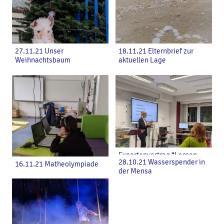
27.11.21 Unser
18.11.21 Elternbrief zur
Weihnachtsbaum
aktuellen Lage
Expertenvortrag “Lernen
28.10.21 Wasserspender in
16.11.21 Matheolympiade
macht wieder glücklich“
der Mensa