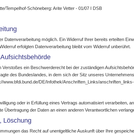
tte/Tempelhof-Schöneberg: Arite Vetter - 01/07 I DSB
eitung
r Datenverarbeitung möglich. Ein Widerruf Ihrer bereits erteilten Einw
Widerruf erfolgten Datenverarbeitung bleibt vom Widerruf unberührt.
 Aufsichtsbehörde
hen Verstoßes ein Beschwerderecht bei der zuständigen Aufsichtsbehö
agte des Bundeslandes, in dem sich der Sitz unseres Unternehmens bef
://www.bfdi.bund.de/DE/Infothek/Anschriften_Links/anschriften_links
illigung oder in Erfüllung eines Vertrags automatisiert verarbeiten, a
te Übertragung der Daten an einen anderen Verantwortlichen verlangen
g, Löschung
timmungen das Recht auf unentgeltliche Auskunft über Ihre gespeich