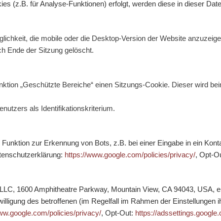
ies (z.B. für Analyse-Funktionen) erfolgt, werden diese in dieser Da
hkeit, die mobile oder die Desktop-Version der Website anzuzeigen.
ach Ende der Sitzung gelöscht.
unktion „Geschützte Bereiche“ einen Sitzungs-Cookie. Dieser wird be
utzers als Identifikationskriterium.
ie Funktion zur Erkennung von Bots, z.B. bei einer Eingabe in ein Ko
tenschutzerklärung:
https://www.google.com/policies/privacy/
, Opt-O
 LLC, 1600 Amphitheatre Parkway, Mountain View, CA 94043, USA, e
willigung des betroffenen (im Regelfall im Rahmen der Einstellungen
ww.google.com/policies/privacy/
, Opt-Out:
https://adssettings.google