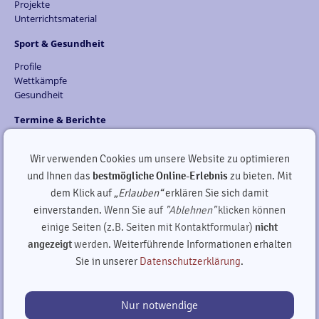
Projekte
Unterrichtsmaterial
Sport & Gesundheit
Profile
Wettkämpfe
Gesundheit
Termine & Berichte
Was kommt...
Schuljahr - 2025/2026
Wir verwenden Cookies um unsere Website zu optimieren
Schuljahr - 2024/2025
und Ihnen das
bestmögliche Online-Erlebnis
zu bieten. Mit
Schuljahr - 2023/2024
dem Klick auf
„Erlauben“
erklären Sie sich damit
Schuljahr - 2022/2023
einverstanden.
Wenn Sie auf
"Ablehnen"
klicken können
Schuljahr - 2020/2021
einige Seiten (z.B. Seiten mit Kontaktformular)
nicht
Weitere
angezeigt
werden.
Weiterführende Informationen erhalten
Förderverein
Sie in unserer
Datenschutzerklärung
.
Ganztagsbereich
Nur notwendige
copyright by GutsMuths-Grundschule 2013-2026