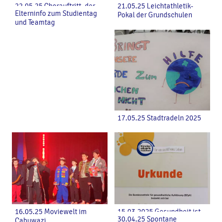
22.05.25 Chorauftritt, der
21.05.25 Leichtathletik-
Elterninfo zum Studientag
Freude bringt
Pokal der Grundschulen
und Teamtag
17.05.25 Stadtradeln 2025
16.05.25 Moviewelt im
15.03.2025 Gesundheit ist
30.04.25 Spontane
Cabuwazi
alles