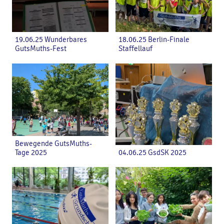
19.06.25 Wunderbares
18.06.25 Berlin-Finale
GutsMuths-Fest
Staffellauf
Bewegende GutsMuths-
Tage 2025
04.06.25 GsdSK 2025