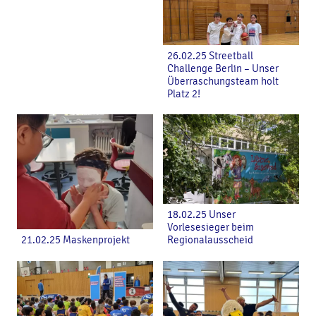
26.02.25 Streetball
Challenge Berlin – Unser
Überraschungsteam holt
Platz 2!
18.02.25 Unser
Vorlesesieger beim
21.02.25 Maskenprojekt
Regionalausscheid