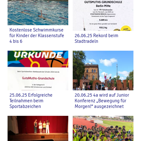
Kostenlose Schwimmkurse
für Kinder der Klassenstufe
26.06.25 Rekord beim
4 bis 6
Stadtradeln
25.06.25 Erfolgreiche
20.06.25 4a wird auf Junior
Teilnahmen beim
Konferenz „Bewegung für
Sportabzeichen
Morgen!“ ausgezeichnet