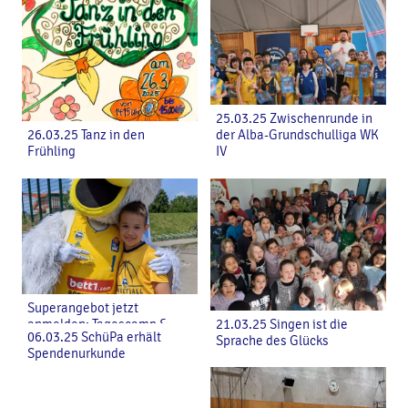
25.03.25 Zwischenrunde in
26.03.25 Tanz in den
der Alba-Grundschulliga WK
Frühling
IV
Superangebot jetzt
anmelden: Tagescamp &
21.03.25 Singen ist die
06.03.25 SchüPa erhält
ALBA BERLIN live erleben
Sprache des Glücks
Spendenurkunde