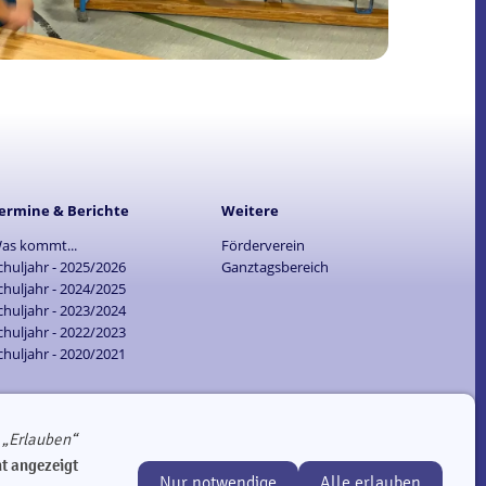
ermine & Berichte
Weitere
as kommt...
Förderverein
chuljahr - 2025/2026
Ganztagsbereich
chuljahr - 2024/2025
chuljahr - 2023/2024
chuljahr - 2022/2023
chuljahr - 2020/2021
f
„Erlauben“
GutsMuths-Grundschule Berlin Mitte | Singerstraße 8, 10179 Berlin
ht angezeigt
Nur notwendige
Alle erlauben