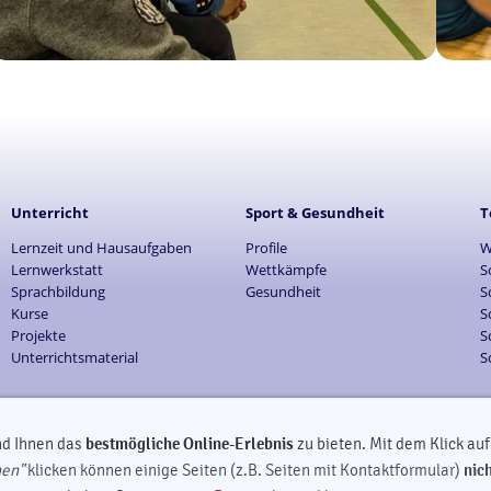
Unterricht
Sport & Gesundheit
T
Lernzeit und Hausaufgaben
Profile
W
Lernwerkstatt
Wettkämpfe
S
Sprachbildung
Gesundheit
S
Kurse
S
Projekte
S
Unterrichtsmaterial
S
copyright by GutsMuths-Grundschule 2013-2026
nd Ihnen das
bestmögliche Online-Erlebnis
zu bieten. Mit dem Klick au
030 2408386
nen"
klicken können einige Seiten (z.B. Seiten mit Kontaktformular)
nic