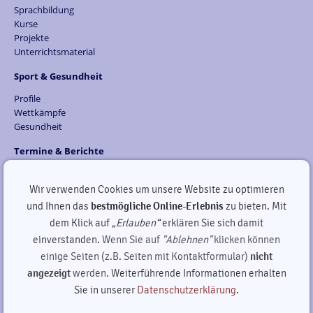
Sprachbildung
Kurse
Projekte
Unterrichtsmaterial
Sport & Gesundheit
Profile
Wettkämpfe
Gesundheit
Termine & Berichte
Was kommt...
Schuljahr - 2025/2026
Wir verwenden Cookies um unsere Website zu optimieren
Schuljahr - 2024/2025
und Ihnen das
bestmögliche Online-Erlebnis
zu bieten. Mit
Schuljahr - 2023/2024
dem Klick auf
„Erlauben“
erklären Sie sich damit
Schuljahr - 2022/2023
einverstanden.
Wenn Sie auf
"Ablehnen"
klicken können
Schuljahr - 2020/2021
einige Seiten (z.B. Seiten mit Kontaktformular)
nicht
Weitere
angezeigt
werden.
Weiterführende Informationen erhalten
Förderverein
Sie in unserer
Datenschutzerklärung
.
Ganztagsbereich